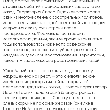
Липа, растущая за памятником — свидетельница
страшных событий, происходивших здесь сто лет
назад. Территория Спасо-Евдокиевского храма —
один из многочисленных расстрельных полигонов,
использовавшихся молодой советской властью для
удержания себя у руля страны после
госпереворота. Формально, если верить
историческим данным, здание храма в тридцатые
годы использовалось как место содержания
заключённых, но несколько кубометров костей,
найденных здесь при восстановлении территории,
говорят — здесь массово расстреливали людей.
“Скорбящий ангел приоткрывает драпировку,
наброшенную на крест, — это символическое
изображение раскрытия тайны, покрывшей
репрессии тридцатых годов, — говорит архитектор
Леонид Горник, помогающий благоустраивать
территорию прихода. — Слёзы у ангела — это
слёзы скорби не по самим жертвам (они уже в
Царстве Небесном), а печаль о тех, кто творил