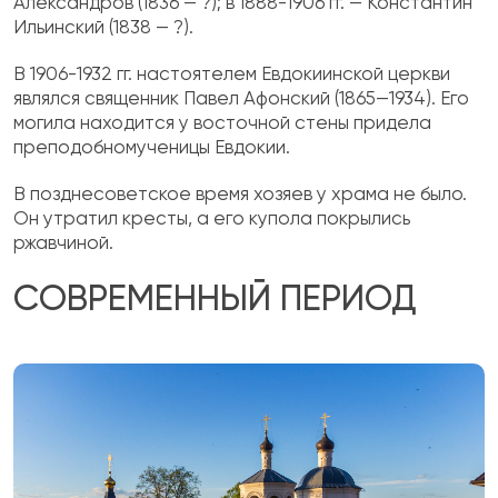
Александров (1836 — ?); в 1888-1906 гг. — Константин
Ильинский (1838 — ?).
В 1906-1932 гг. настоятелем Евдокиинской церкви
являлся священник Павел Афонский (1865—1934). Его
могила находится у восточной стены придела
преподобномученицы Евдокии.
В позднесоветское время хозяев у храма не было.
Он утратил кресты, а его купола покрылись
ржавчиной.
СОВРЕМЕННЫЙ ПЕРИОД