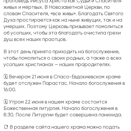
проповедь Иисуса Христа как Судьи и Спасителя
живых и мёртвых. В Новозаветной Церкви, по
словам Спасителя, «все живы». Благодать Святого
Духа простирается как на ныне живущих, так и на
умерших. Поэтому Церковь призывает помолиться
об усопших, чтобы эта благодать очистила грехи
душ всех наших праотцов.
В этот день принято приходить на богослужение,
чтобы помолиться о своих родных, а также о всех
усопших христианах — наших прародителях.
🗓️ Вечером 21 июня в Спасо-Евдокиевском храме
будет отслужен Парастас. Начало богослужения в
16:00.
🗓️ Утром 22 июня в нашем храме состоится
Божественная литургия. Начало богослужения в
8:30. После Литургии будет совершена панихида.
📑 В разделе сайта нашего храма можно подать