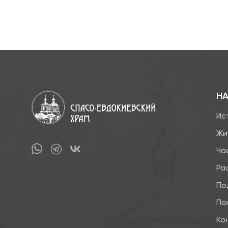
НА
Ис
Жи
Ча
Ра
По
По
Ко