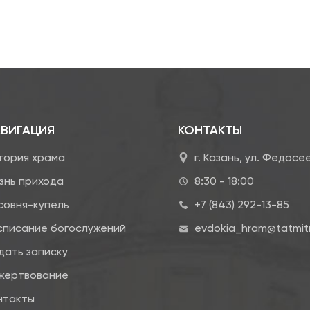
ВИГАЦИЯ
КОНТАКТЫ
тория храма
г. Казань, ул. Федосе
знь прихода
8:30 - 18:00
совня-купель
+7 (843) 292-13-85
списание богослужений
evdokia_hram@tatmitr
дать записку
жертвование
нтакты