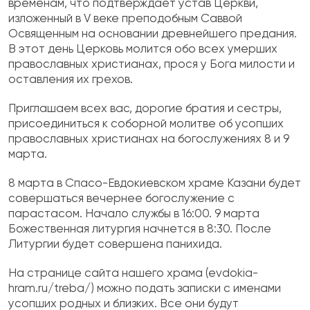
временам, что подтверждает устав Церкви,
изложенный в V веке преподобным Саввой
Освященным на основании древнейшего предания.
В этот день Церковь молится обо всех умерших
православных христианах, прося у Бога милости и
оставления их грехов.
Приглашаем всех вас, дорогие братия и сестры,
присоединиться к соборной молитве об усопших
православных христианах на богослужениях 8 и 9
марта.
8 марта в Спасо-Евдокиевском храме Казани будет
совершаться вечернее богослужение с
парастасом. Начало службы в 16:00. 9 марта
Божественная литургия начнется в 8:30. После
Литургии будет совершена панихида.
На странице сайта нашего храма (
evdokia-
hram.ru/treba/
) можно подать записки с именами
усопших родных и близких. Все они будут