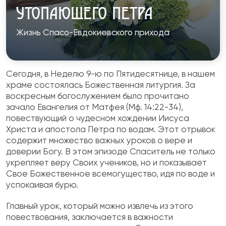
УТОПАЮЩЕГО ПЕТРА
Жизнь Спасо-Евдокиевского прихода
Сегодня, в Неделю 9-ю по Пятидесятнице, в нашем
храме состоялась Божественная литургия. За
воскресным богослужением было прочитано
зачало Евангелия от Матфея (Мф. 14:22-34),
повествующий о чудесном хождении Иисуса
Христа и апостола Петра по водам. Этот отрывок
содержит множество важных уроков о вере и
доверии Богу. В этом эпизоде Спаситель не только
укрепляет веру Своих учеников, но и показывает
Свое Божественное всемогущество, идя по воде и
успокаивая бурю.
Главный урок, который можно извлечь из этого
повествования, заключается в важности