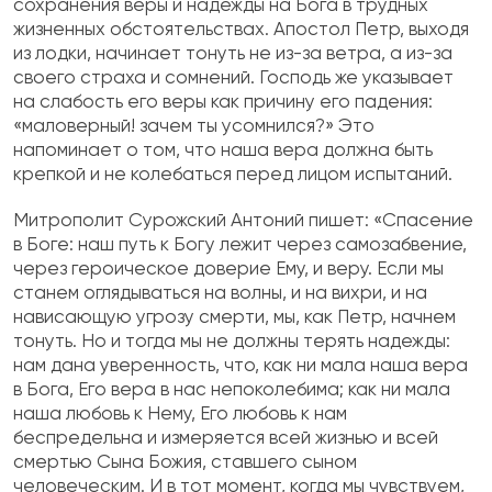
сохранения веры и надежды на Бога в трудных
жизненных обстоятельствах. Апостол Петр, выходя
из лодки, начинает тонуть не из-за ветра, а из-за
своего страха и сомнений. Господь же указывает
на слабость его веры как причину его падения:
«маловерный! зачем ты усомнился?» Это
напоминает о том, что наша вера должна быть
крепкой и не колебаться перед лицом испытаний.
Митрополит Сурожский Антоний пишет: «Спасение
в Боге: наш путь к Богу лежит через самозабвение,
через героическое доверие Ему, и веру. Если мы
станем оглядываться на волны, и на вихри, и на
нависающую угрозу смерти, мы, как Петр, начнем
тонуть. Но и тогда мы не должны терять надежды:
нам дана уверенность, что, как ни мала наша вера
в Бога, Его вера в нас непоколебима; как ни мала
наша любовь к Нему, Его любовь к нам
беспредельна и измеряется всей жизнью и всей
смертью Сына Божия, ставшего сыном
человеческим. И в тот момент, когда мы чувствуем,