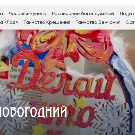
да
Часовня-купель
Расписание богослужений
Подат
а «Лад»
Таинство Крещения
Таинство Венчания
Осв
НОВОГОДНИЙ