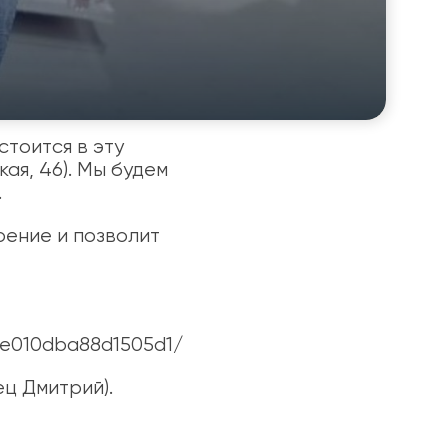
стоится в эту
ая, 46). Мы будем
.
ение и позволит
5e010dba88d1505d1/
ец Дмитрий).