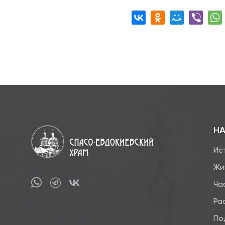
НА
Ис
Жи
Ча
Ра
По