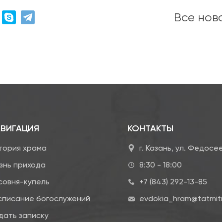
Все нов
ВИГАЦИЯ
КОНТАКТЫ
тория храма
г. Казань, ул. Федосе
знь прихода
8:30 - 18:00
совня-купель
+7 (843) 292-13-85
списание богослужений
evdokia_hram@tatmitr
дать записку