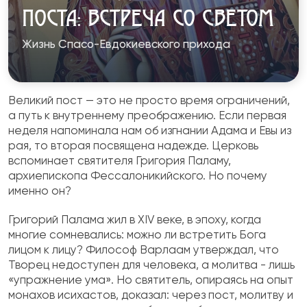
ПОСТА: ВСТРЕЧА СО СВЕТОМ
Жизнь Спасо-Евдокиевского прихода
Великий пост — это не просто время ограничений,
а путь к внутреннему преображению. Если первая
неделя напоминала нам об изгнании Адама и Евы из
рая, то вторая посвящена надежде. Церковь
вспоминает святителя Григория Паламу,
архиепископа Фессалоникийского. Но почему
именно он?
Григорий Палама жил в XIV веке, в эпоху, когда
многие сомневались: можно ли встретить Бога
лицом к лицу? Философ Варлаам утверждал, что
Творец недоступен для человека, а молитва - лишь
«упражнение ума». Но святитель, опираясь на опыт
монахов исихастов, доказал: через пост, молитву и