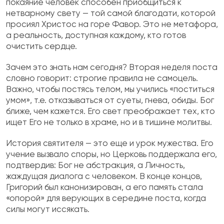
покаяние человек способен приобщиться к
нетварному свету — той самой благодати, которой
просиял Христос на горе Фавор. Это не метафора,
а реальность, доступная каждому, кто готов
очистить сердце.
Зачем это знать нам сегодня? Вторая неделя поста
словно говорит: строгие правила не самоцель.
Важно, чтобы постясь телом, мы учились «поститься
умом», т.е. отказываться от суеты, гнева, обиды. Бог
ближе, чем кажется. Его свет преображает тех, кто
ищет Его не только в храме, но и в тишине молитвы.
История святителя — это еще и урок мужества. Его
учение вызвало споры, но Церковь поддержала его,
подтвердив: Бог не абстракция, а Личность,
жаждущая диалога с человеком. В конце концов,
Григорий был канонизирован, а его память стала
«опорой» для верующих в середине поста, когда
силы могут иссякать.