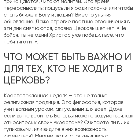
причащаются, читают молитвы. Это время
переосмыслить: пощусь ли я ради галочки или чтобы
стать ближе к Богу и людям? Вместо уныния —
обновление. Даже строгие постные ограничения в
эти дни смягчаются, словно Церковь шепчет: «Не
бойся, ты не один! Христос уже победил всё, что
тебя тяготит».
ЧТО МОЖЕТ БЫТЬ ВАЖНО И
ДЛЯ ТЕХ, КТО НЕ ХОДИТ В
ЦЕРКОВЬ?
Крестопоклонная неделя — это не только
религиозная традиция. Это философия, которая
учит важным урокам, актуальным для всех. Даже
если вы не верите в Бога, вы можете задуматься: как
относитесь к своим «крестам»? Считаете ли вы их
тупиковыми, или видите в них возможность
измениться? Многие люди, столкнувшись с