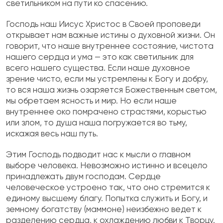
светильником на пути ко спасению.
Господь наш Иисус Христос в Своей проповеди
открывает нам важные истины о духовной жизни. Он
говорит, что наше внутреннее состояние, чистота
нашего сердца и ума — это как светильник для
всего нашего существа. Если наше духовное
зрение чисто, если мы устремлены к Богу и добру,
то вся наша жизнь озаряется Божественным светом,
мы обретаем ясность и мир. Но если наше
внутреннее око помрачено страстями, корыстью
или злом, то душа наша погружается во тьму,
искажая весь наш путь.
Этим Господь подводит нас к мысли о главном
выборе человека. Невозможно истинно и всецело
принадлежать двум господам. Сердце
человеческое устроено так, что оно стремится к
единому высшему благу. Попытка служить и Богу, и
земному богатству (маммоне) неизбежно ведет к
разделению сердца, к охлаждению любви к Творцу.