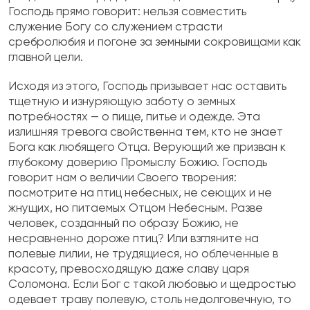
Господь прямо говорит: нельзя совместить
служение Богу со служением страсти
сребролюбия и погоне за земными сокровищами как
главной цели.
Исходя из этого, Господь призывает нас оставить
тщетную и изнуряющую заботу о земных
потребностях — о пище, питье и одежде. Эта
излишняя тревога свойственна тем, кто не знает
Бога как любящего Отца. Верующий же призван к
глубокому доверию Промыслу Божию. Господь
говорит нам о величии Своего творения:
посмотрите на птиц небесных, не сеющих и не
жнущих, но питаемых Отцом Небесным. Разве
человек, созданный по образу Божию, не
несравненно дороже птиц? Или взгляните на
полевые лилии, не трудящиеся, но облеченные в
красоту, превосходящую даже славу царя
Соломона. Если Бог с такой любовью и щедростью
одевает траву полевую, столь недолговечную, то