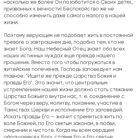
насколько же более Он позаботится о Своих детях,
призванных к вечности! Беспокойство же не
способно изменить даже самого малого в нашей
жизни.
Поэтому верующим не подобает жить в постоянной
тревоге о завтрашнем дне, подобно тем, кто не
знает Бога. Наш Небесный Отец знает обо всех
наших истинных нуждах еще прежде нашего
прошения. Вместо того чтобы погружаться в
житейские попечения, Господь заповедует нам
главное: "Ищите же прежде Царства Божия и
правды Его". Это значит, что центральным
устремлением нашей жизни должно стать стяжание
Царства Божьего внутри нас, т. е. соединение с
Богом через веру, молитву, покаяние, участие в
Таинствах Церкви и исполнение Его заповедей.
Искать правды Его — значит стремиться жить по
воле Божией, по Его святым законам, в любви,
смирении и чистоте. Когда мы всем сердцем
обращаемся к Богу, ставим Его и Его святые