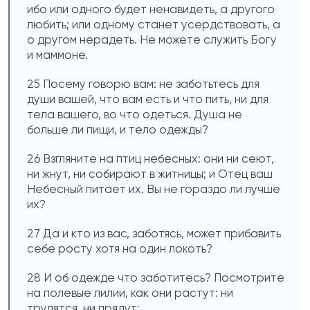
ибо или одного будет ненавидеть, а другого
любить; или одному станет усердствовать, а
о другом нерадеть. Не можете служить Богу
и маммоне.
25 Посему говорю вам: не заботьтесь для
души вашей, что вам есть и что пить, ни для
тела вашего, во что одеться. Душа не
больше ли пищи, и тело одежды?
26 Взгляните на птиц небесных: они ни сеют,
ни жнут, ни собирают в житницы; и Отец ваш
Небесный питает их. Вы не гораздо ли лучше
их?
27 Да и кто из вас, заботясь, может прибавить
себе росту хотя на один локоть?
28 И об одежде что заботитесь? Посмотрите
на полевые лилии, как они растут: ни
трудятся, ни прядут;