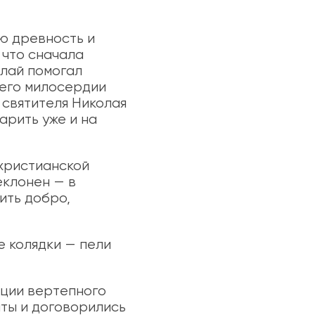
ю древность и
 что сначала
олай помогал
 его милосердии
 святителя Николая
арить уже и на
 христианской
еклонен — в
ить добро,
е колядки — пели
иции вертепного
ты и договорились