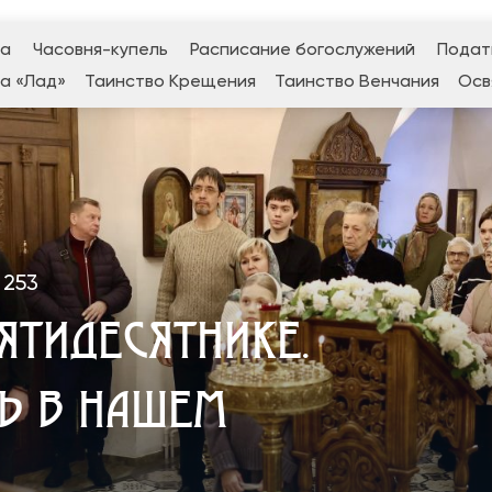
да
Часовня-купель
Расписание богослужений
Подат
а «Лад»
Таинство Крещения
Таинство Венчания
Осв
253
ПЯТИДЕСЯТНИКЕ.
Ь В НАШЕМ