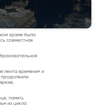
ском храме была
ась совместная
образовательной
я лента времени» и
м продолжили
яркие,
це, память
ьм из цикла