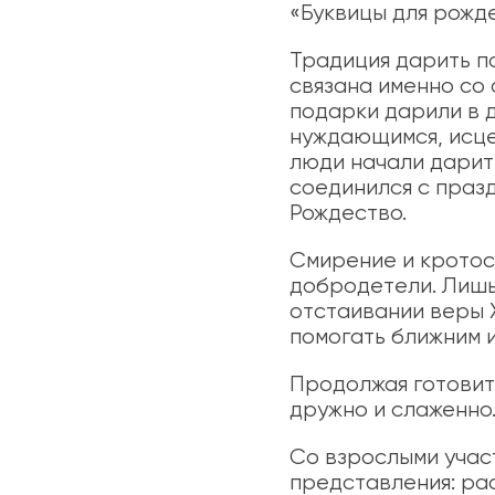
«Буквицы для рожде
Традиция дарить п
связана именно со 
подарки дарили в д
нуждающимся, исце
люди начали дарить
соединился с празд
Рождество.
Смирение и кротос
добродетели. Лишь
отстаивании веры 
помогать ближним 
Продолжая готовит
дружно и слаженно
Со взрослыми учас
представления: ра