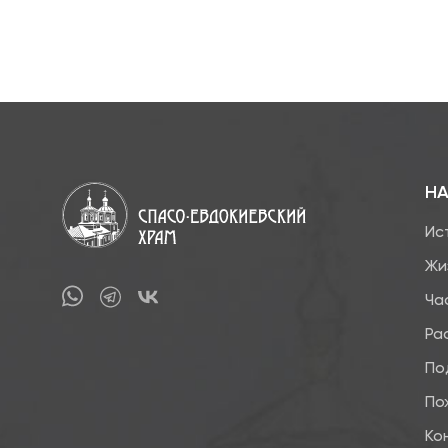
НА
Ис
Жи
Ча
Ра
По
По
Ко