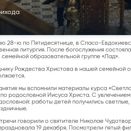
рихода
елю 28-ю по Пятидесятнице, в Спасо-Евдокиев
енная литургия. После богослужения состоял
в семейной образовательной группе «Лад».
днику Рождества Христова в нашей семейной 
олжается.
занятия мы вспомнили материалы курса «Светла
по родословной Иисуса Христа. С увлечение
дословной: работы детей получились светлые, 
здничные.
стречи говорили о святителе Николае Чудотвор
праздновала 19 декабря. Посмотрели пятый фил