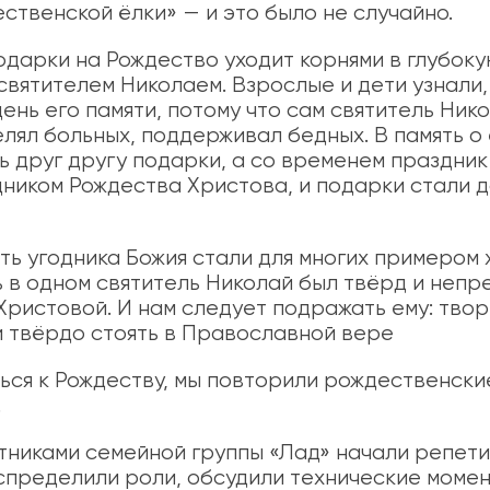
ственской ёлки» — и это было не случайно.
одарки на Рождество уходит корнями в глубоку
святителем Николаем. Взрослые и дети узнали,
ень его памяти, потому что сам святитель Ник
лял больных, поддерживал бедных. В память о
 друг другу подарки, а со временем праздник
ником Рождества Христова, и подарки стали д
ть угодника Божия стали для многих примером
 в одном святитель Николай был твёрд и непр
Христовой. И нам следует подражать ему: твор
и твёрдо стоять в Православной вере
ься к Рождеству, мы повторили рождественски
.
тниками семейной группы «Лад» начали репет
спределили роли, обсудили технические момен