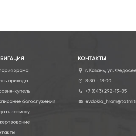
ВИГАЦИЯ
КОНТАКТЫ
тория храма
г. Казань, ул. Федосе
знь прихода
8:30 - 18:00
совня-купель
+7 (843) 292-13-85
списание богослужений
evdokia_hram@tatmitr
дать записку
жертвование
нтакты