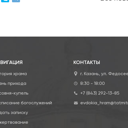
ВИГАЦИЯ
КОНТАКТЫ
тория храма
г. Казань, ул. Федосе
знь прихода
8:30 - 18:00
совня-купель
+7 (843) 292-13-85
списание богослужений
evdokia_hram@tatmitr
дать записку
жертвование