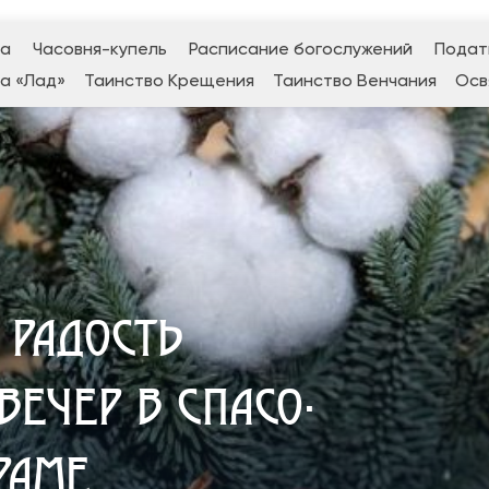
да
Часовня-купель
Расписание богослужений
Подат
а «Лад»
Таинство Крещения
Таинство Венчания
Осв
 РАДОСТЬ
ВЕЧЕР В СПАСО-
РАМЕ