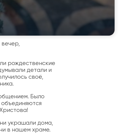
 вечер,
али рождественские
думывали детали и
олучилось своё,
ника.
общением. Было
в объединяются
 Христова!
они украшали дома,
ни в нашем храме.