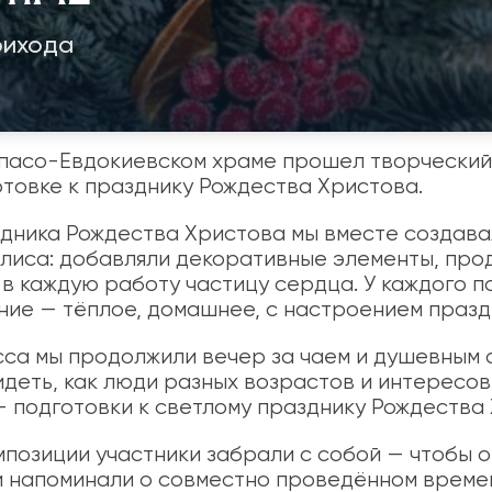
рихода
пасо-Евдокиевском храме прошел творческий
товке к празднику Рождества Христова.
дника Рождества Христова мы вместе создав
илиса: добавляли декоративные элементы, про
в каждую работу частицу сердца. У каждого п
ие — тёплое, домашнее, с настроением празд
са мы продолжили вечер за чаем и душевным 
идеть, как люди разных возрастов и интересо
— подготовки к светлому празднику Рождества
мпозиции участники забрали с собой — чтобы 
и напоминали о совместно проведённом време