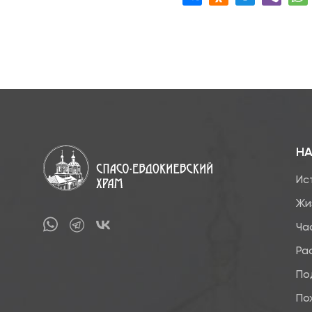
НА
Ис
Жи
Ча
Ра
По
По