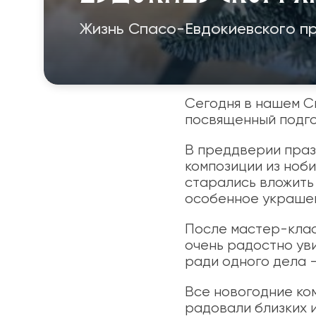
Жизнь Спасо-Евдокиевского п
Сегодня в нашем С
посвященный подго
В преддверии праз
композиции из ноб
старались вложить 
особенное украшен
После мастер-клас
очень радостно ув
ради одного дела 
Все новогодние ко
радовали близких 