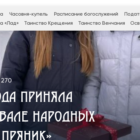
да
Часовня-купель
Расписание богослужений
Подат
а «Лад»
Таинство Крещения
Таинство Венчания
Осв
270
ДА ПРИНЯЛА
ИВАЛЕ НАРОДНЫХ
 ПРЯНИК»