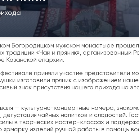
рихода
ском Богородицком мужском монастыре прошел
х традиций «Чай и пряник», организованный Р
е Казанской епархии.
 фестивале приняли участие представители м
вушки изготовили пряник с изображением наше
асивый знак присутствия нашего прихода на эт
валя — культурно-концертные номера, знаком
 дегустация чайных напитков и сладостей. Гос
силы в творческих мастер-классах и поддерж
 ярмарку изделий ручной работы в помощь в