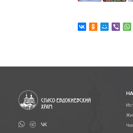
НА
Ис
Жи
Ча