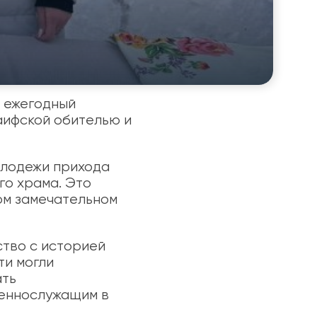
 ежегодный
аифской обителью и
олодежи прихода
го храма. Это
ом замечательном
ство с историей
ти могли
ать
оеннослужащим в