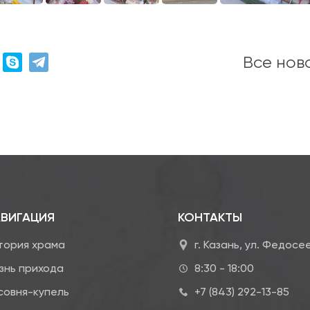
Все нов
ВИГАЦИЯ
КОНТАКТЫ
тория храма
г. Казань, ул. Федосе
знь прихода
8:30 - 18:00
совня-купель
+7 (843) 292-13-85