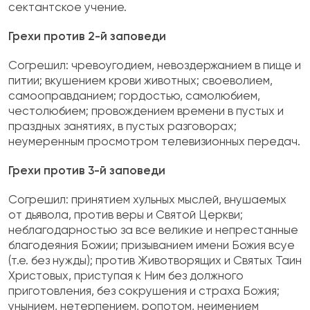
сектантское учение.
Грехи против 2-й заповеди
Согрешил: чревоугодием, невоздержанием в пище и
питии; вкушением крови животных; свое­волием,
самооправданием; гордостью, самолю­бием,
честолюбием; провождением времени в пустых и
праздных занятиях, в пустых разгово­рах;
неумеренным просмотром телевизионных передач.
Грехи против 3-й заповеди
Согрешил: принятием хульных мыслей, внуша­емых
от дьявола, против веры и Святой Церкви;
неблагодарностью за все великие и непрестан­ные
благодеяния Божии; призыванием имени Божия всуе
(т.е. без нужды); против Животворя­щих и Святых Таин
Христовых, приступая к Ним без должного
приготовления, без сокрушения и страха Божия;
унынием, нетерпением, ропотом, неимением