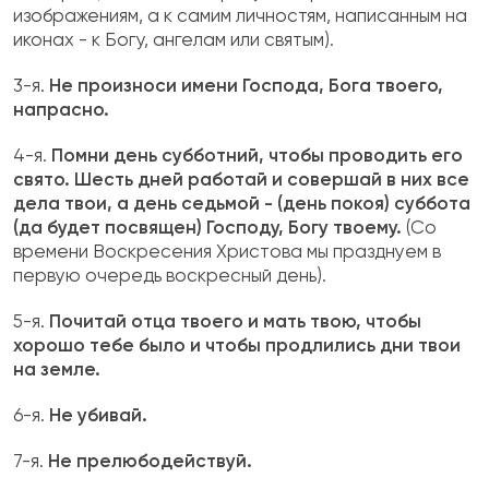
изображениям, а к самим лич­ностям, написанным на
иконах - к Богу, ангелам или святым).
3-я.
Не произноси имени Господа, Бога тво­его,
напрасно.
4-я.
Помни день субботний, чтобы проводить его
свято. Шесть дней работай и совершай в них все
дела твои, а день седьмой - (день по­коя) суббота
(да будет посвящен) Господу, Богу твоему.
(Со
времени Воскресения Христо­ва мы празднуем в
первую очередь воскресный день).
5-я.
Почитай отца твоего и мать твою, что­бы
хорошо тебе было и чтобы продлились дни твои
на земле.
6-я.
Не убивай.
7-я.
Не прелюбодействуй.