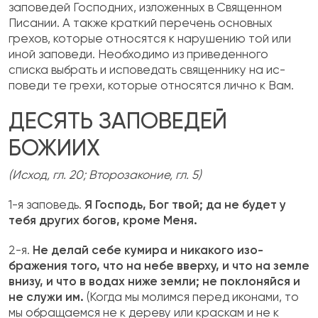
заповедей Господних, изложенных в Священ­ном
Писании. А также краткий перечень основных
грехов, которые относятся к нарушению той или
иной заповеди. Необходимо из приведенного
списка выбрать и исповедать священнику на ис­
поведи те грехи, которые относятся лично к Вам.
ДЕСЯТЬ ЗАПОВЕДЕЙ
БОЖИИХ
(Исход, гл. 20; Второзаконие, гл. 5)
1-я заповедь.
Я Господь, Бог твой; да не бу­дет у
тебя других богов, кроме Меня.
2-я.
Не делай себе кумира и никакого изо­
бражения того, что на небе вверху, и что на земле
внизу, и что в водах ниже земли; не поклоняйся и
не служи им.
(Когда мы молимся перед иконами, то
мы обращаемся не к дереву или краскам и не к