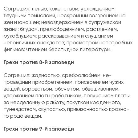
Согрешил: ленью; кокетством; услаждени­ем
блудными помыслами, нескромным воз­зрением на
жен и юношей; невоздержанием в супружеской
жизни; блудом, прелюбодеянием, растлением,
рукоблудием; рассказыванием и слушанием
неприличных анекдотов; просмо­тром непотребных
фильмов; чтением бесстыд­ной литературы.
Грехи против 8-й заповеди
Согрешил: жадностью, сребролюбием, не­
праведным приобретением, присвоением чужих
вещей, воровством, обсчетом, обвешиванием,
удержанием платы работникам, получением пла­ты
за несделанную работу, покупкой краденного,
тунеядством, скупостью, привязанностью кразно-
го рода вещам.
Грехи против 9-й заповеди