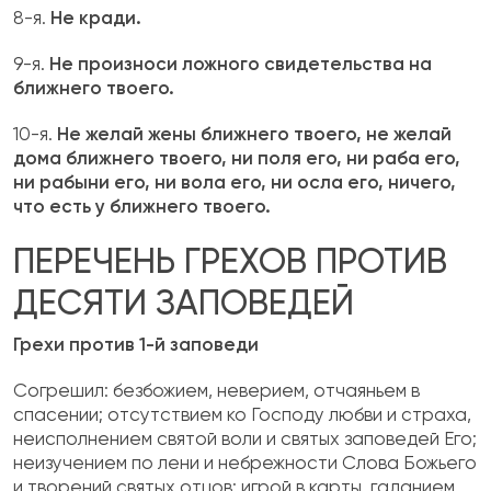
8-я.
Не кради.
9-я.
Не произноси ложного свидетельства на
ближнего твоего.
10-я.
Не желай жены ближнего твоего, не желай
дома ближнего твоего, ни поля его, ни раба его,
ни рабыни его, ни вола его, ни осла его, ничего,
что есть у ближнего твоего.
ПЕРЕЧЕНЬ ГРЕХОВ ПРОТИВ
ДЕСЯТИ ЗАПОВЕДЕЙ
Грехи против 1-й заповеди
Согрешил: безбожием, неверием, отчаяньем в
спасении; отсутствием ко Господу любви и страха,
неисполнением святой воли и святых заповедей Его;
неизучением по лени и небрежности Слова Божьего
и творений святых отцов; игрой в карты, гаданием,