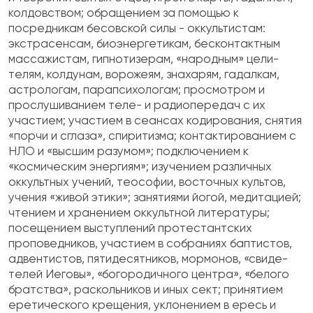
колдовством; обращением за помощью к
посредникам бесовской силы - оккультистам:
экстрасенсам, биоэнергетикам, бесконтактным
массажистам, гипнотизерам, «народным» цели­
телям, колдунам, ворожеям, знахарям, гадал­кам,
астрологам, парапсихологам; просмотром и
прослушиванием теле- и радиопередач с их
участием; участием в сеансах кодирования, сня­тия
«порчи и сглаза», спиритизма; контактирова­нием с
НЛО и «высшим разумом»; подключением к
«космическим энергиям»; изучением различных
оккультных учений, теософии, восточных культов,
учения «живой этики»; занятиями йогой, медита­цией;
чтением и хранением оккультной литера­туры;
посещением выступлений протестантских
проповедников, участием в собраниях баптистов,
адвентистов, пятидесятников, мормонов, «свиде­
телей Иеговы», «богородичного центра», «белого
братства», раскольников и иных сект; принятием
еретического крещения, уклонением в ересь и