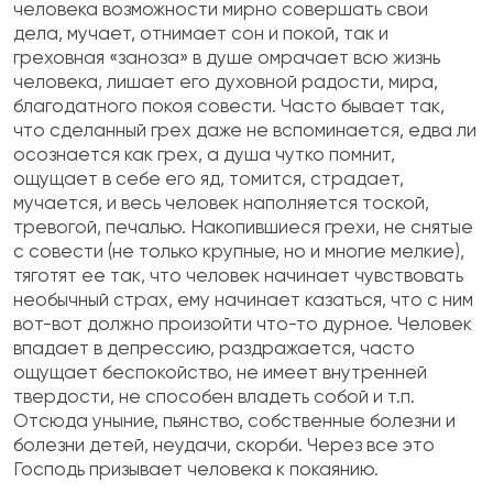
человека возможности мирно совершать свои
дела, мучает, отнимает сон и покой, так и
греховная «заноза» в душе омрачает всю жизнь
человека, лишает его духовной радости, мира,
благодатного покоя со­вести. Часто бывает так,
что сделанный грех даже не вспоминается, едва ли
осознается как грех, а душа чутко помнит,
ощущает в себе его яд, то­мится, страдает,
мучается, и весь человек напол­няется тоской,
тревогой, печалью. Накопившиеся грехи, не снятые
с совести (не только крупные, но и многие мелкие),
тяготят ее так, что человек на­чинает чувствовать
необычный страх, ему начина­ет казаться, что с ним
вот-вот должно произойти что-то дурное. Человек
впадает в депрессию, раз­дражается, часто
ощущает беспокойство, не имеет внутренней
твердости, не способен владеть собой и т.п.
Отсюда уныние, пьянство, собственные бо­лезни и
болезни детей, неудачи, скорби. Через все это
Господь призывает человека к покаянию.