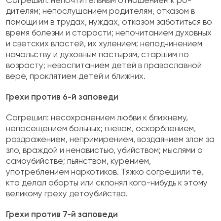
Согрешил: непочтительным отношением к ро­
дителям; непослушанием родителям, отказом в
помощи им в трудах, нуждах, отказом заботиться во
время болезни и старости; непочитанием ду­ховных
и светских властей, их хулением; неподчи­нением
начальству и духовным пастырям, старшим по
возрасту; невоспитанием детей в православ­ной
вере, проклятием детей и ближних.
Грехи против 6-й заповеди
Согрешил: несохранением любви к ближнему,
непосещением больных; гневом, оскорблени­ем,
раздражением, непримирением, воздаянием злом за
зло, враждой и ненавистью, убийством; мыслями о
самоубийстве; пьянством, курением,
употреблением наркотиков. Тяжко согрешили те,
кто делал аборты или склонял кого-нибудь к это­му
великому греху детоубийства.
Грехи против 7-й заповеди