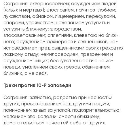
Согрешил: сквернословием; осуждением лю­дей
(живых и мертвых); злословием, памятоз- лобием;
лукавством, обманом, лицемерием, пересудами,
спорами, упрямством, нежеланием уступить и
услужить ближнему; злорадством,
злосоветованием; сплетнями, клеветою на ближ­
него; осуждением архиереев и священников; не-
исповеданием пред священниками своих грехов по
ложному стыду; немилосердием, презрением и
осуждением нищих; бесчувственностию на ис­
поведи, умалением своих грехов, обвинением
ближних, а не себя.
Грехи против 10-й заповеди
Согрешил: завистью, радостью при несчастьи
других, превозношением над другими людьми,
поминанием живых за упокой, подозрительно­стью;
желанием зла, болезни, смерти ближнему;
домогательством почестей себе от других.