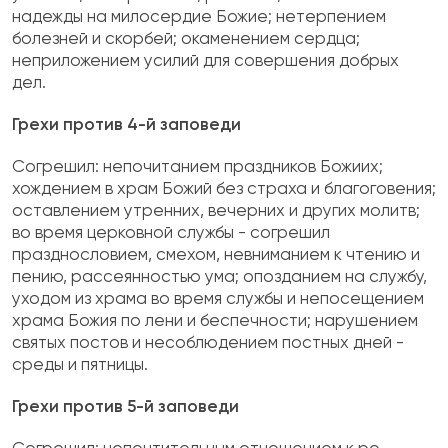
надежды на милосердие Божие; не­терпением
болезней и скорбей; окаменением сердца;
неприложением усилий для совершения добрых
дел.
Грехи против 4-й заповеди
Согрешил: непочитанием праздников Божиих;
хождением в храм Божий без страха и благого­вения;
оставлением утренних, вечерних и других молитв;
во время церковной службы - согрешил
празднословием, смехом, невниманием к чте­нию и
пению, рассеянностью ума; опозданием на службу,
уходом из храма во время службы и непосещением
храма Божия по лени и беспечно­сти; нарушением
святых постов и несоблюдением постных дней -
среды и пятницы.
Грехи против 5-й заповеди