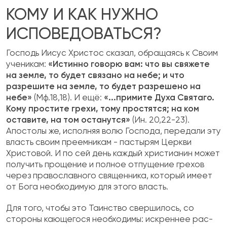
КОМУ И КАК НУЖНО
ИСПОВЕДОВАТЬСЯ?
Господь Иисус Христос сказал, обращаясь к Своим
ученикам:
«Истинно говорю вам: что вы свяжете
на земле, то будет связано на небе; и что
разрешите на земле, то будет разре­шено на
небе»
(Мф.18,18). И ещё:
«...прими­те Духа Святаго.
Кому простите грехи, тому простятся; на ком
оставите, на том останут­ся»
(Ин. 20,22-23).
Апостолы же, исполняя волю Господа, передали эту
власть своим преемни­кам - пастырям Церкви
Христовой. И по сей день каждый христианин может
получить прощение и полное отпущение грехов
через православного священника, который имеет
от Бога необходимую для этого власть.
Для того, чтобы это Таинство свершилось, со
стороны кающегося необходимы: искреннее рас­