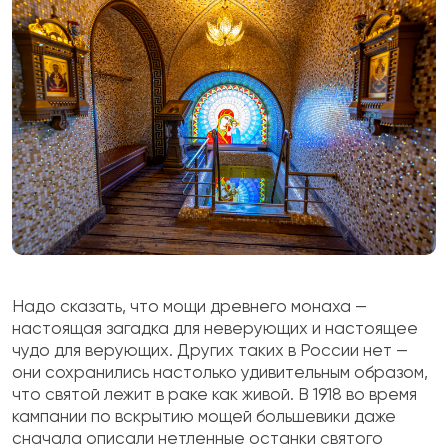
Надо сказать, что мощи древнего монаха —
настоящая загадка для неверующих и настоящее
чудо для верующих. Других таких в России нет —
они сохранились настолько удивительным образом,
что святой лежит в раке как живой. В 1918 во время
кампании по вскрытию мощей большевики даже
сначала описали нетленные останки святого