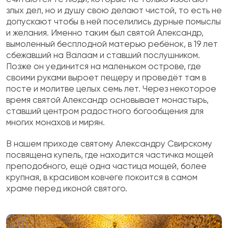
злых дел, но и душу свою делают чистой, то есть не
допускают чтобы в ней поселились дурные помыслы
и желания. Именно таким был святой Александр,
вымоленный бесплодной матерью ребёнок, в 19 лет
сбежавший на Валаам и ставший послушником.
Позже он уединится на маленьком острове, где
своими руками выроет пещеру и проведёт там в
посте и молитве целых семь лет. Через некоторое
время святой Александр основывает монастырь,
ставший центром радостного богообщения для
многих монахов и мирян.
В нашем приходе святому Александру Свирскому
посвящена
купель
, где находится частичка мощей
преподобного, ещё одна частица мощей, более
крупная, в красивом ковчеге покоится в самом
храме перед иконой святого.