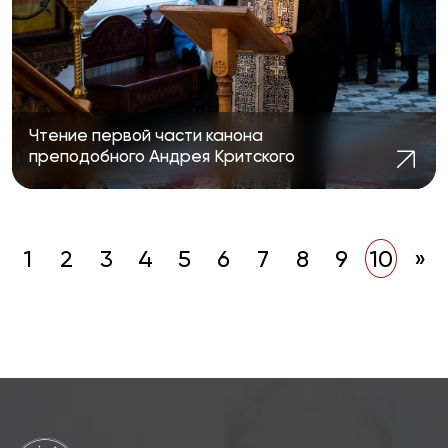
Чтение первой части канона
преподобного Андрея Критского
1
2
3
4
5
6
7
8
9
10
»